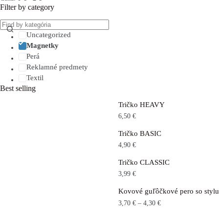
Filter by category
Uncategorized
Magnetky
Perá
Reklamné predmety
Textil
Best selling
Tričko HEAVY
6,50
€
Tričko BASIC
4,90
€
Tričko CLASSIC
3,99
€
Kovové guľôčkové pero so st
3,70
€
–
4,30
€