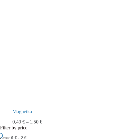
Magnetka
0,49
€
–
1,50
€
Filter by price
Cena:
0 €
-
2 €