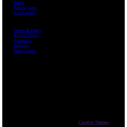
Plates
Pots & Vases
Accessories
Useful Links
Terms & Policy
Refund Policy
About Us
Delivery
Help Center
Find Us
8911 Tanglewood Ave. Capitol Heights, MD 20743
(566) 237-4687
info@email.com
Work Hours
Mon-Fri 08:00AM - 08:00PM
Sat-Sun 09:00AM - 06:00PM
Copyright © 2026 - WordPress Theme by
Creative Themes