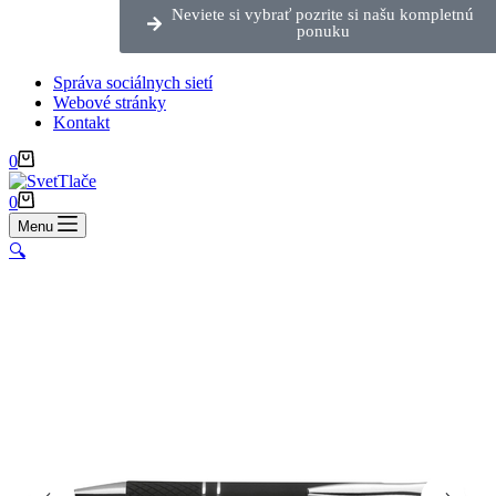
Neviete si vybrať pozrite si našu kompletnú
ponuku
Správa sociálnych sietí
Webové stránky
Kontakt
0
0
Menu
🔍