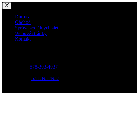
Domov
Obchod
Správa sociálnych sietí
Webové stránky
Kontakt
Address:
Street Name, NY 38954
Phone:
578-393-4937
Mobile:
578-393-4937
Opening hours
9AM - 5PM