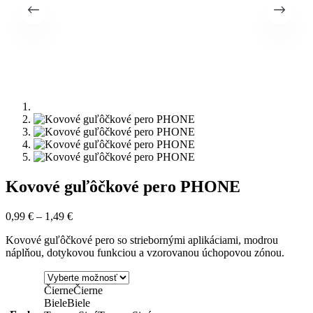
Kovové guľôčkové pero PHONE
0,99
€
–
1,49
€
Kovové guľôčkové pero so striebornými aplikáciami, modrou
náplňou, dotykovou funkciou a vzorovanou úchopovou zónou.
Čierne
Čierne
Biele
Biele