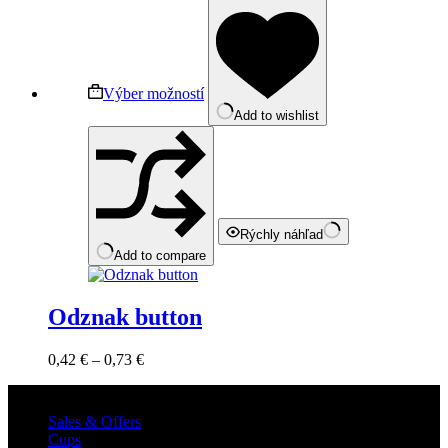
Výber možností
Add to wishlist
Rýchly náhľad
Add to compare
Odznak button
0,42
€
–
0,73
€
Shop
Sales & Offers
Cups