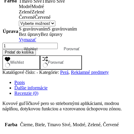
Farba
Tmavo Sivé
Tmavo Sivé
Modré
Modré
Zelené
Zelené
Červené
Červené
S gravírovaním
S gravírovaním
Úprava
Bez úpravy
Bez úpravy
Vymazať
Wishlist
Porovnať
Pridať do košíka
Wishlist
Porovnať
Katalógové číslo:
-
Kategórie:
Perá
,
Reklamné predmety
Popis
Ďalšie informácie
Recenzie (0)
Kovové guľôčkové pero so striebornými aplikáciami, modrou
náplňou, dotykovou funkciou a vzorovanou úchopovou zónou.
Farba
Čierne, Biele, Tmavo Sivé, Modré, Zelené, Červené