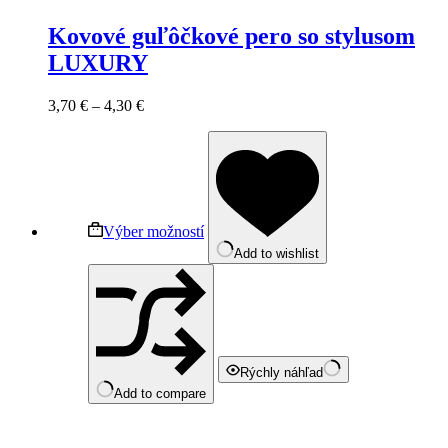
Kovové guľôčkové pero so stylusom
LUXURY
3,70
€
–
4,30
€
Výber možností
Add to wishlist
Rýchly náhľad
Add to compare