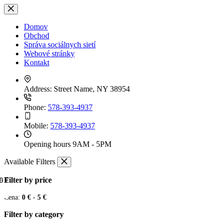
Skip
to
content
Domov
Obchod
Správa sociálnych sietí
Webové stránky
Kontakt
Address:
Street Name, NY 38954
Phone:
578-393-4937
Mobile:
578-393-4937
Opening hours
9AM - 5PM
Available Filters
Filter by price
0 €
5 €
Cena:
0 €
-
5 €
Filter by category