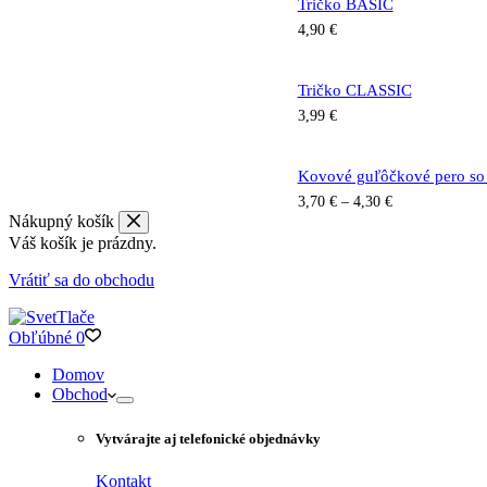
Tričko BASIC
4,90
€
Tričko CLASSIC
3,99
€
Kovové guľôčkové pero s
3,70
€
–
4,30
€
Nákupný košík
Váš košík je prázdny.
Vrátiť sa do obchodu
Obľúbné
0
Domov
Obchod
Vytvárajte aj telefonické objednávky
Kontakt